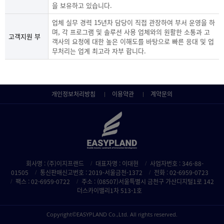
을 보유하고 있습니다.
업체 실무 경력 15년차 담당이 직접 관장하여 부서 운영을 하
며, 각 프로그램 및 솔루션 사용 업체와의 원활한 소통과 고
고객지원 부
객사의 요청에 대한 높은 이해도를 바탕으로 빠른 응대 및 업
무처리는 업계 최고라 자부 합니다.
개인정보처리방침
이용약관
계약문의
회사명 : (주)이지프랜드
대표자명 : 이대현
사업자번호 : 346-88-
01505
통신판매신고번호 : 2019-서울금천-1372
전화 : 02-6959-0723
팩스 : 02-6959-0722
주소 : (08507)서울특별시 금천구 가산디지털1로 142
더스카이밸리1차 513-1호
Copyright©EASYPLAND Co.,Ltd. All rights reserved.